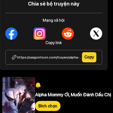
Chia sẻ bộ truyện này
Mạng xã hội
Copy link
Copy
https://saigontoon.com/truyen/alpha-mommy-oi-muon-danh-dau-chi/tap-2-35
Alpha Mommy Ơi, Muốn Đánh Dấu Chị
Bình chọn