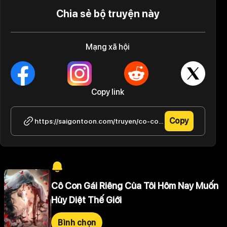
Chia sẻ bộ truyện này
Mạng xã hội
Copy link
Copy
https://saigontoon.com/truyen/co-con-gai-rieng-cua-toi-hom-nay-muon-huy-diet-the-gioi/tap-2-31
Cô Con Gái Riêng Của Tôi Hôm Nay Muốn
Hủy Diệt Thế Giới
Bình chọn