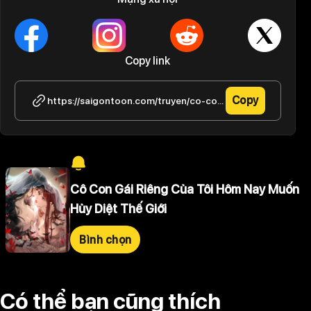
Copy link
Copy
https://saigontoon.com/truyen/co-con-gai-rieng-cua-toi-hom-nay-muon-huy-diet-the-gioi/tap-3-29
Cô Con Gái Riêng Của Tôi Hôm Nay Muốn
Hủy Diệt Thế Giới
Bình chọn
Có thể bạn cũng thích