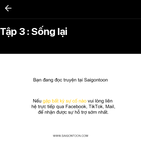
Bỏ
qua
nội
dung
Tập 3 : Sống lại