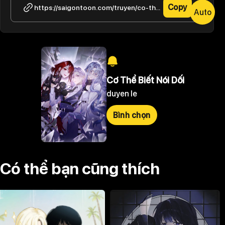
Copy
https://saigontoon.com/truyen/co-the-biet-noi-doi/tap-25-3
Auto
Cơ Thể Biết Nói Dối
duyen le
Bình chọn
Có thể bạn cũng thích