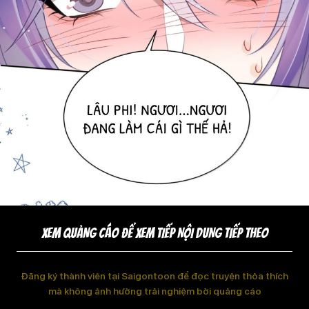
XEM QUẢNG CÁO ĐỂ XEM TIẾP NỘI DUNG TIẾP THEO
Đăng ký thành viên tại Saigontoon để đọc truyện thỏa thích
mà không ảnh hưởng trải nghiệm bởi quảng cáo