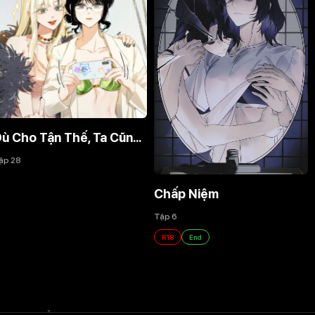
Dù Cho Tận Thế, Ta Cũng Không Thích Ngươi!
Chấp Niệm
Give Love
Tập 6
Tập 8
R18
End
R18
End