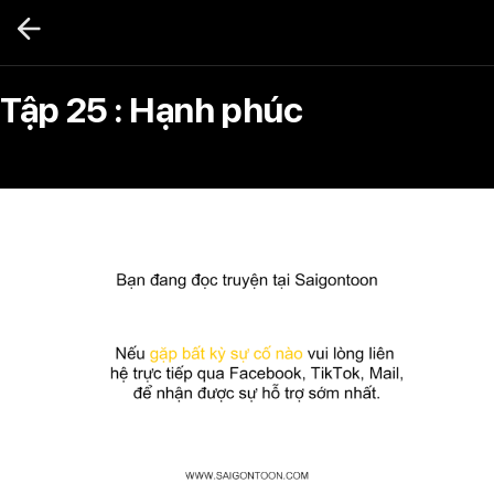
Bỏ
qua
nội
dung
Tập 25 : Hạnh phúc