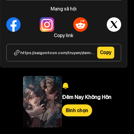
Mạng xã hội
Copy link
Copy
https://saigontoon.com/truyen/dem-nay-khong-hon/tap-10-12
Đêm Nay Không Hôn
Bình chọn