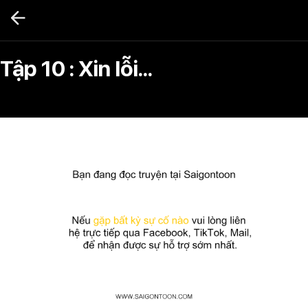
Bỏ
qua
nội
dung
Tập 10 : Xin lỗi...