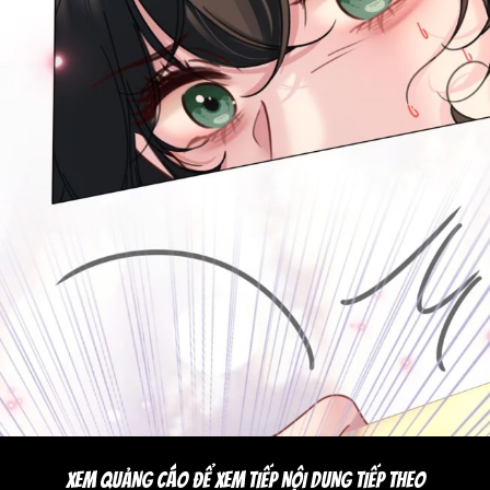
XEM QUẢNG CÁO ĐỂ XEM TIẾP NỘI DUNG TIẾP THEO