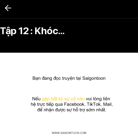
Bỏ
qua
nội
dung
Tập 12 : Khóc...