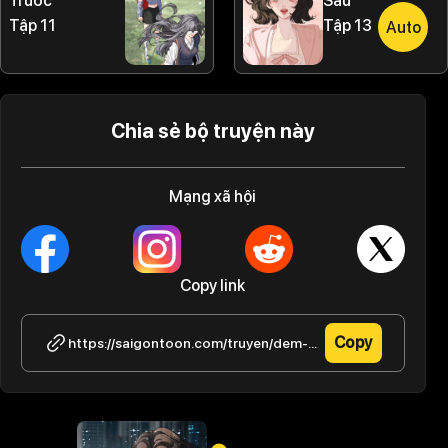
Trước
Sau
Tập 11
Tập 13
Auto
Chia sẻ bộ truyện này
Mạng xã hội
Copy link
Copy
https://saigontoon.com/truyen/dem-nay-khong-hon/tap-12-10