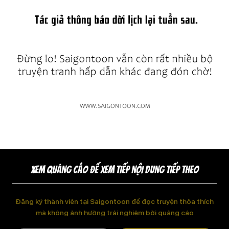
XEM QUẢNG CÁO ĐỂ XEM TIẾP NỘI DUNG TIẾP THEO
Đăng ký thành viên tại Saigontoon để đọc truyện thỏa thích
mà không ảnh hưởng trải nghiệm bởi quảng cáo