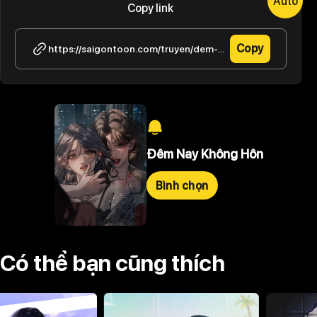
Auto
Copy link
Copy
https://saigontoon.com/truyen/dem-nay-khong-hon/thong-bao-2
Đêm Nay Không Hôn
Bình chọn
Có thể bạn cũng thích