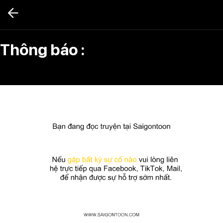
Bỏ
qua
nội
dung
Thông báo :