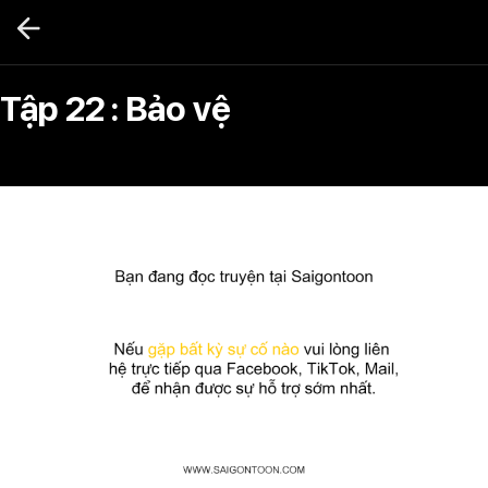
Bỏ
qua
nội
dung
Tập 22 : Bảo vệ