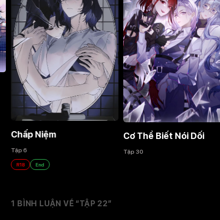
Chấp Niệm
Cơ Thể Biết Nói Dối
Tập 6
Tập 30
R18
End
1 BÌNH LUẬN VỀ “
TẬP 22
”