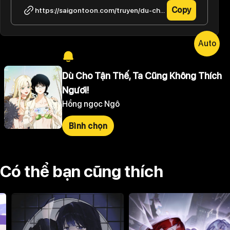
Copy
https://saigontoon.com/truyen/du-cho-tan-the-ta-cung-khong-thich-nguoi/tap-22-3
Auto
Dù Cho Tận Thế, Ta Cũng Không Thích
Ngươi!
Hồng ngọc Ngô
Bình chọn
Có thể bạn cũng thích