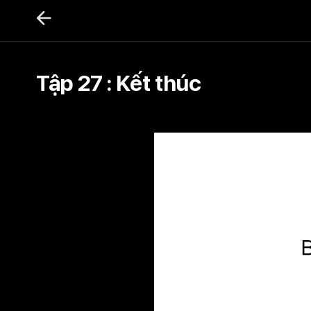
Bỏ
qua
nội
dung
Tập 27 : Kết thúc