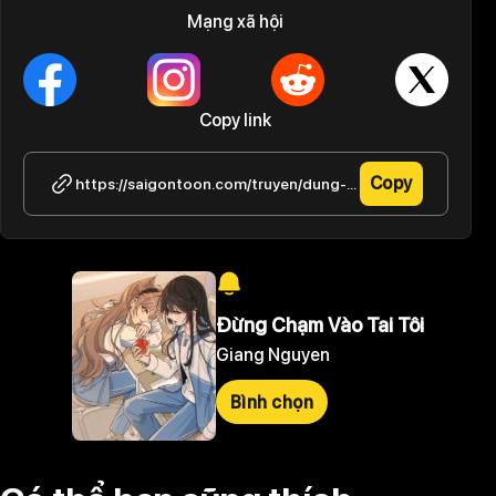
Mạng xã hội
Copy link
Copy
https://saigontoon.com/truyen/dung-cham-vao-tai-toi/tap-20-8
Đừng Chạm Vào Tai Tôi
Giang Nguyen
Bình chọn