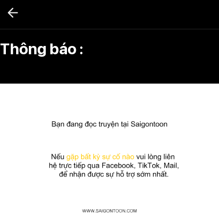
Bỏ
qua
nội
dung
Thông báo :