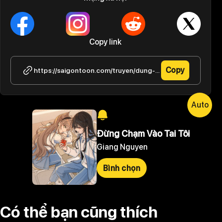
Copy link
Copy
https://saigontoon.com/truyen/dung-cham-vao-tai-toi/thong-bao-3
Auto
Đừng Chạm Vào Tai Tôi
Giang Nguyen
Bình chọn
Có thể bạn cũng thích