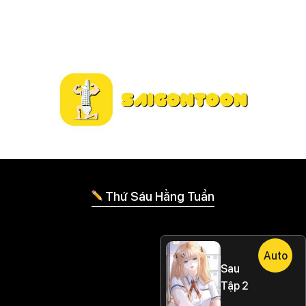
Thứ Sáu Hằng Tuần
Auto
Sau
Tập 2