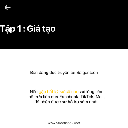
Bỏ
qua
nội
dung
Tập 1 : Giả tạo