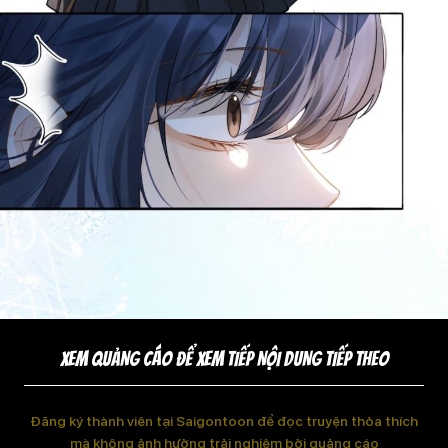
XEM QUẢNG CÁO ĐỂ XEM TIẾP NỘI DUNG TIẾP THEO
Đăng ký thành viên tại Saigontoon để đọc truyện thỏa thích
mà không ảnh hưởng trải nghiệm bởi quảng cáo