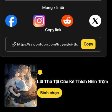
Mạng xã hội
Copy link
Copy
https://saigontoon.com/truyen/loi-thu-toi-cua-ke-thich-nhin-trom/tap-2-32
Lời Thú Tội Của Kẻ Thích Nhìn Trộm
Bình chọn