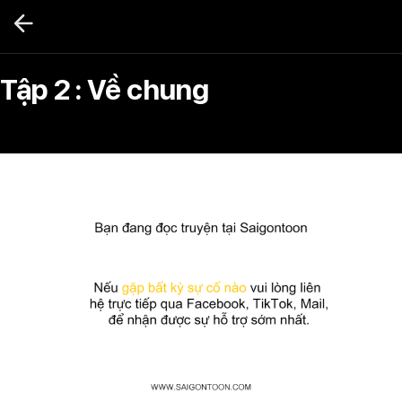
Bỏ
qua
nội
dung
Tập 2 : Về chung