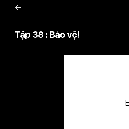
Bỏ
qua
nội
dung
Tập 38 : Bảo vệ!