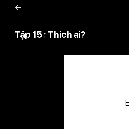
Bỏ
qua
nội
dung
Tập 15 : Thích ai?