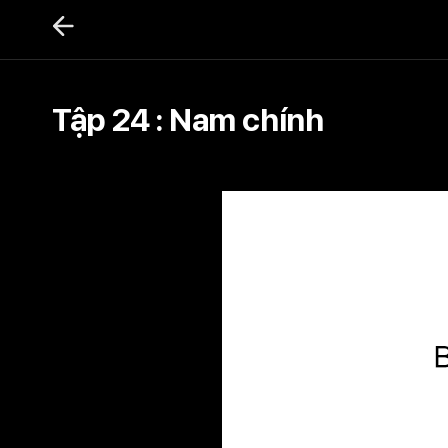
Bỏ
qua
nội
dung
Tập 24 : Nam chính