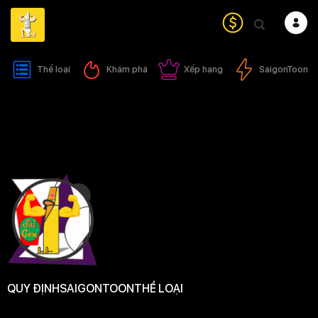
Bỏ
qua
nội
dung
Thể loại
Khám phá
Xếp hạng
SaigonToon
QUY ĐỊNH
SAIGONTOON
THỂ LOẠI