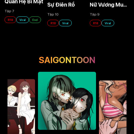
Quan Hệ Bí Mật
Nữ Vương Muốn Làm Chuyện Đó
Sự Điên Rồ
Tập 7
Tập 9
Tập 10
R18
Viral
End
R18
Viral
R18
Viral
SAIGONTOON