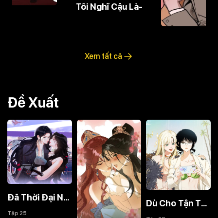
Tôi Nghĩ Cậu Là-
Xem tất cả
Đề Xuất
Đã Thời Đại Nào Rồi
Dù Cho Tận Thế, Ta Cũng Không Thích Ngươi!
Tập 25