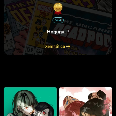
Viral
R18
Viral
Hogugu…!
Xem tất cả