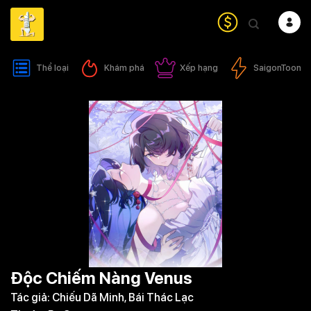
Bỏ
qua
nội
dung
Thể loại
Khám phá
Xếp hạng
SaigonToon
Độc Chiếm Nàng Venus
Tác giả:
Chiếu Dã Minh, Bái Thác Lạc