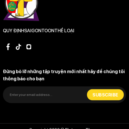
Tập 14
2 coins / 1 thẻ
QUY ĐỊNH
SAIGONTOON
THỂ LOẠI
Tập 13
2 coins / 1 thẻ
Đừng bỏ lỡ những tập truyện mới nhất hãy để chúng tôi
Tập 12
2 coins / 1 thẻ
thông báo cho bạn
Tập 11
2 coins / 1 thẻ