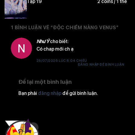
Tập 19
2 coins / 1 thẻ
1 BÌNH LUẬN VỀ “
ĐỘC CHIẾM NÀNG VENUS
”
Tập 18
2 coins / 1 thẻ
Như Ý
cho biết:
Có chap mới ch ạ
Tập 17
2 coins / 1 thẻ
28/07/2026 LÚC 8:04 CHIỀU
ĐĂNG NHẬP ĐỂ BÌNH LUẬN
Để lại một bình luận
Tập 16
2 coins / 1 thẻ
Bạn phải
đăng nhập
để gửi bình luận.
Tập 15
2 coins / 1 thẻ