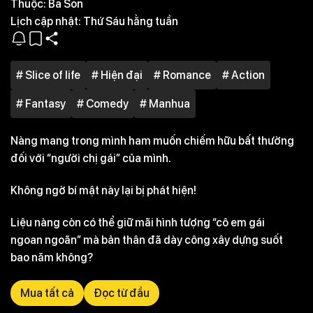
Thuộc:
Ba Son
Lịch cập nhật:
Thứ Sáu hằng tuần
# Slice of life
# Hiện đại
# Romance
# Action
# Fantasy
# Comedy
# Manhua
Nàng mang trong mình ham muốn chiếm hữu bất thường
đối với “người chị gái” của mình.
Không ngờ bí mật này lại bị phát hiện!
Liệu nàng còn có thể giữ mãi hình tượng “cô em gái
ngoan ngoãn” mà bản thân đã dày công xây dựng suốt
bao năm không?
Mua tất cả
Đọc từ đầu