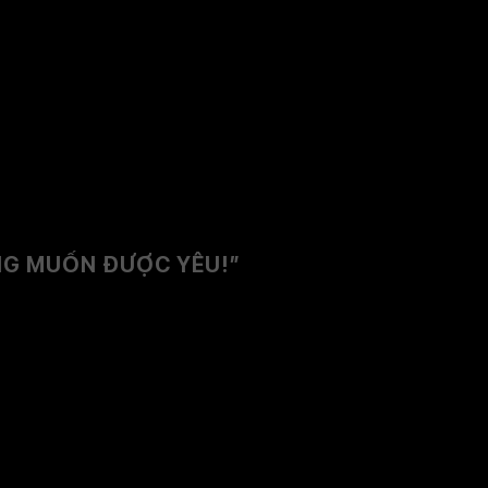
ŨNG MUỐN ĐƯỢC YÊU!
”