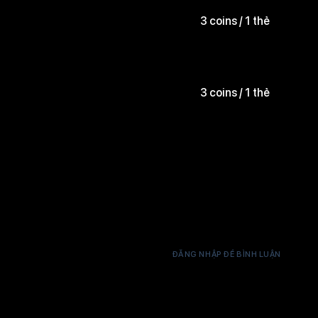
3 coins / 1 thẻ
3 coins / 1 thẻ
ĐĂNG NHẬP ĐỂ BÌNH LUẬN