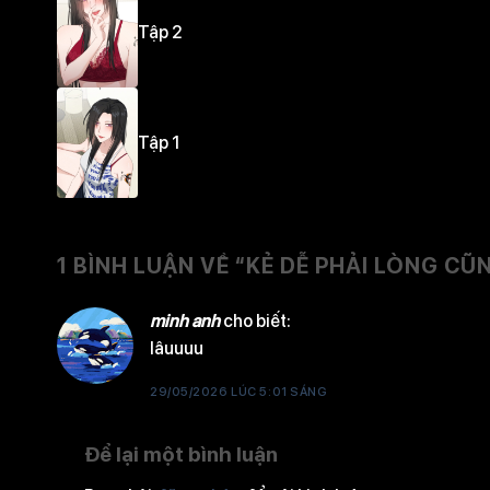
Tập 2
Tập 1
1 BÌNH LUẬN VỀ “
KẺ DỄ PHẢI LÒNG C
minh anh
cho biết:
lâuuuu
29/05/2026 LÚC 5:01 SÁNG
Để lại một bình luận