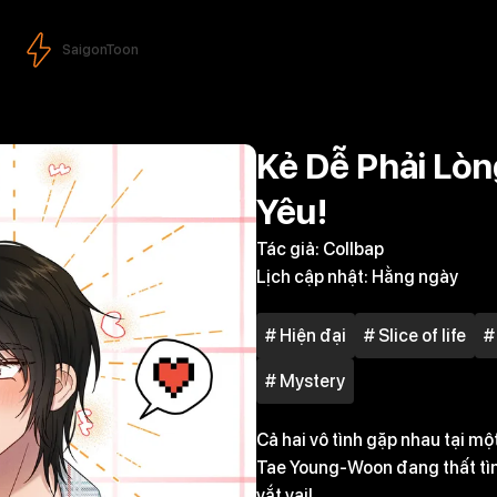
SaigonToon
Kẻ Dễ Phải Lò
Yêu!
Tác giả:
Collbap
Lịch cập nhật:
Hằng ngày
# Hiện đại
# Slice of life
#
# Mystery
Cả hai vô tình gặp nhau tại mộ
Tae Young-Woon đang thất tìn
vắt vai!