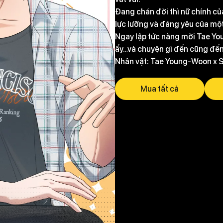
Đang chán đời thì nữ chính củ
lực lưỡng và đáng yêu của mộ
Ngay lập tức nàng mời Tae Yo
ấy…và chuyện gì đến cũng đế
Nhân vật: Tae Young-Woon x 
Mua tất cả