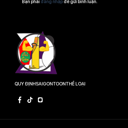
Bạn phải
đăng nhập
để gửi bình luận.
QUY ĐỊNH
SAIGONTOON
THỂ LOẠI