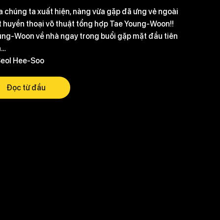
a chúng ta xuất hiện, nàng vừa gặp đã ưng vẻ ngoài
t huyền thoại võ thuật tổng hợp Tae Young-Woon!!
ung-Woon về nhà ngay trong buổi gặp mặt đầu tiên
n…
Seol Hee-Soo
Đọc từ đầu