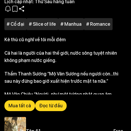
Lịch cập nhật:
Thứ Sáu hằng tuần
# Cổ đại
# Slice of life
# Manhua
# Romance
Kẻ thù cũ nghĩ về tôi mỗi đêm
Cả hai là người của hai thế giới, nước sông tuyệt nhiên
không phạm nước giếng.
Thẩm Thanh Sương “Mộ Vân Sương nếu ngươi còn…thì
sau này đừng bao giờ xuất hiện trước mặt ta nữa.”
Mộ Vân Chiêu “Ngươi..như một tượng phật quan âm…
nhưng lại khiến ta..”
Mua tất cả
Đọc từ đầu
Kẻ ghét “la sát” phản nghịch lễ giáo,
Người khinh “quan âm” kiêu ngạo cổ hủ.