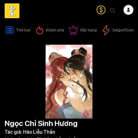
Bỏ
qua
nội
dung
Thể loại
Khám phá
Xếp hạng
SaigonToon
Ngọc Chỉ Sinh Hương
Tác giả:
Hảo Liễu Thần