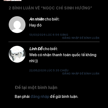
2 BÌNH LUẬN VỀ “
NGỌC CHỈ SINH HƯƠNG
”
Tập 36
3 coins / 1 thẻ
An nhiên
cho biết:
Hay đó
Tập 35
Free
13/03/2026 LÚC 6:56 SÁNG
ĐĂNG NHẬP ĐỂ BÌNH LUẬN
Linh Đỗ
cho biết:
Web có nhận thanh toán quốc tế không
Tập 34
Free
nhỉ:))
22/05/2026 LÚC 5:35 CHIỀU
ĐĂNG NHẬP ĐỂ BÌNH LUẬN
Tập 33
3 coins / 1 thẻ
Để lại một bình luận
Bạn phải
đăng nhập
để gửi bình luận.
Tập 32
3 coins / 1 thẻ