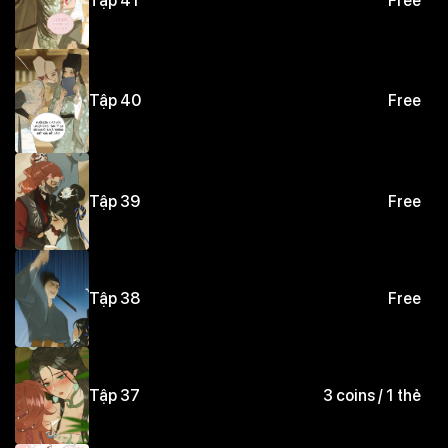
Tập 41
Free
Nhân vật : Thẩm Thanh Sương (Quan Âm) x Mộ Vân
Chiêu (La-Sát)
Tập 40
Free
Tập 39
Free
Tập 38
Free
Tập 37
3 coins / 1 thẻ