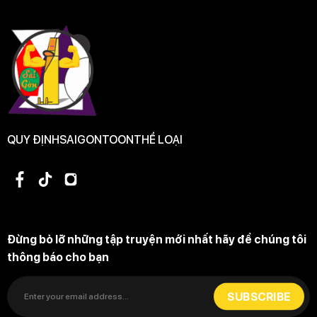
Tập 31
Free
Tập 30
3 coins / 1 thẻ
QUY ĐỊNH
SAIGONTOON
THỂ LOẠI
Tập 29
3 coins / 1 thẻ
Đừng bỏ lỡ những tập truyện mới nhất hãy để chúng tôi
thông báo cho bạn
Tập 28
Free