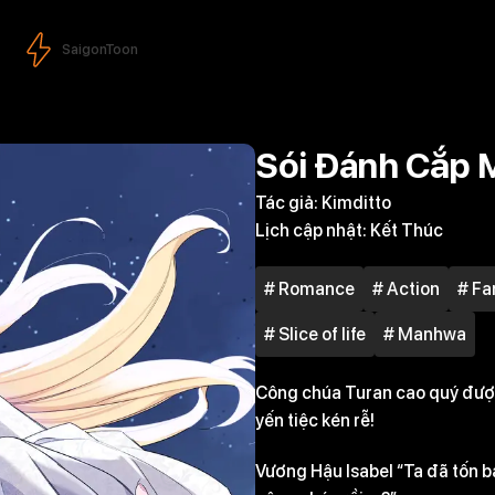
SaigonToon
Sói Đánh Cắp M
Tác giả:
Kimditto
Lịch cập nhật:
Kết Thúc
# Romance
# Action
# Fa
# Slice of life
# Manhwa
Công chúa Turan cao quý được
yến tiệc kén rễ!
Vương Hậu Isabel “Ta đã tốn b