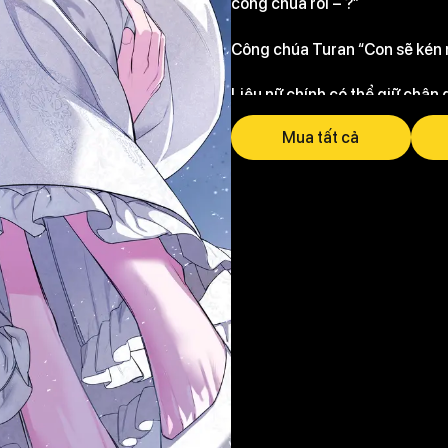
công chúa rồi – ?”
Công chúa Turan “Con sẽ kén r
Liệu nữ chính có thể giữ chân
Mua tất cả
Nhân vật: Charlotte Turan Tol