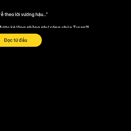
ễ theo lời vương hậu…”
 được kẻ lăng nhăng như công chúa Turan?!
Đọc từ đầu
dran x Skoll Ragnar Nuanar