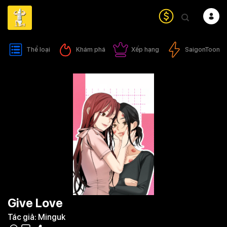
Bỏ
qua
nội
dung
Thể loại
Khám phá
Xếp hạng
SaigonToon
Give Love
Tác giả:
Minguk