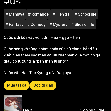
# Manhwa
# Romance
# Hiện đại
# School life
# Fantasy
# Comedy
# Mystery
# Slice of life
Cuộc đời bủa vây với cơm – áo – gạo – tiền
Cuộc sống vô cũng nhàm chán của nữ chính, bắt đầu
xuất hiện thêm sắc màu với sự xuất hiện của một cô gái
giàu có tự xưng là “bạn thân từ nhỏ”?
Nhân vật: Han Tae Kyung x Na Yaejuya
Mua tất cả
Đọc từ đầu
Tập 8
3 coins / 1 thẻ