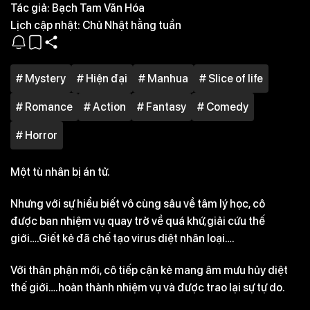
Tác giả:
Bạch Tam Văn Hóa
Lịch cập nhật:
Chủ Nhật hằng tuần
# Mystery
# Hiện đại
# Manhua
# Slice of life
# Romance
# Action
# Fantasy
# Comedy
# Horror
Một tù nhân bị án tử.
Nhưng với sự hiểu biết vô cùng sâu về tâm lý học, cô
được ban nhiệm vụ quay trở về quá khứ,giải cứu thế
giới….Giết kẻ đã chế tạo virus diệt nhân loại….
Với thân phận mới, cô tiếp cận kẻ mang âm mưu hủy diệt
thế giới….hoàn thành nhiệm vụ và được trao lại sự tự do.