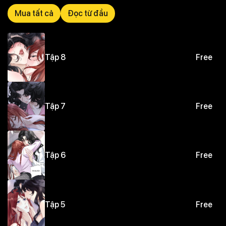
Nhân vật: Lê Sa x Ôn Nguyện
Mua tất cả
Đọc từ đầu
Tập 8
Free
Tập 7
Free
Tập 6
Free
Tập 5
Free