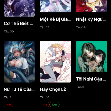
Một Kẻ Bị Giam Giữ Cũng Có Thể Trở Thành Cứu Thế
Nhật Ký Người Vợ Đã Khuất
Cơ Thể Biết Nói Dối
Tập 13
Tập 14
Tập 30
Tôi Nghĩ Cậu Là-
Tập 5
Nữ Tư Tế Của Dahallen
Hãy Chọn Lời Yêu Của Tôi
Tập 1
Tập 10
R18
R18
End