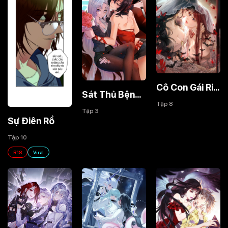
Cô Con Gái Riêng Của Tôi Hôm Nay Muốn Hủy Diệt Thế Giới
Sát Thủ Bệnh Kiều Muốn Làm Cẩu Của Tôi
Tập 8
Tập 3
Sự Điên Rồ
Tập 10
R18
Viral