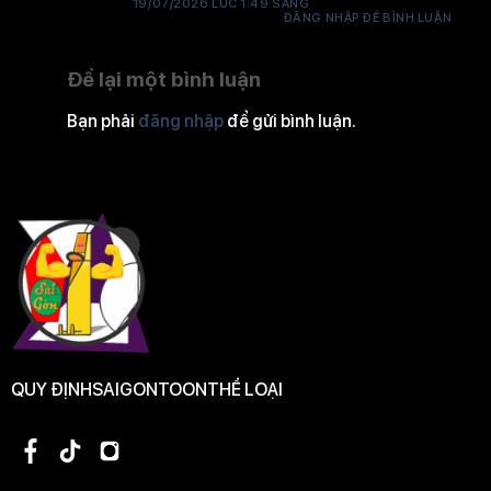
19/07/2026 LÚC 1:49 SÁNG
ĐĂNG NHẬP ĐỂ BÌNH LUẬN
Để lại một bình luận
Bạn phải
đăng nhập
để gửi bình luận.
QUY ĐỊNH
SAIGONTOON
THỂ LOẠI