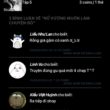
Tập 5
3 coins / 1 thẻ
3 BÌNH LUẬN VỀ “
NỮ VƯƠNG MUỐN LÀM
CHUYỆN ĐÓ
”
Tập 4
3 coins / 1 thẻ
Liểu Như Lan
cho biết:
Rồng già gặm cỏ xanh ಡ ͜ ʖ ಡ
31/05/2026 LÚC 12:29 CHIỀU
Tập 3
3 coins / 1 thẻ
ĐĂNG NHẬP ĐỂ BÌNH LUẬN
Linh Vu
cho biết:
Truyện đúng gu quá mới 4 chap T^T
Tập 2
3 coins / 1 thẻ
11/06/2026 LÚC 7:23 CHIỀU
ĐĂNG NHẬP ĐỂ BÌNH LUẬN
Kiều Việt Huỳnh
cho biết:
Ra tiếp đi shop
Tập 1
3 coins / 1 thẻ