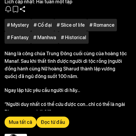
Lịch cập nhật:
Hai tuần một tập
# Mystery
# Cổ đại
# Slice of life
# Romance
# Fantasy
# Manhwa
# Historical
Nàng là công chúa Trung Đông cuối cùng của hoàng tộc
Manaf. Sau khi thất tỉnh được người dì tộc rồng (người
đồng hành cùng Nữ hoàng Sharud thành lập vương
quốc) đã ngủ đông suốt 100 năm.
Ngay lập tức yêu cầu người dì hãy…
“Người duy nhất có thể cứu được con…chỉ có thể là ngài
Phaeamons mà thôi!”
Mua tất cả
Đọc từ đầu
“Cầu xin ngài hãy giết chết chồng con”