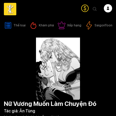
Bỏ
qua
nội
dung
Thể loại
Khám phá
Xếp hạng
SaigonToon
Nữ Vương Muốn Làm Chuyện Đó
Tác giả:
Ân Tùng