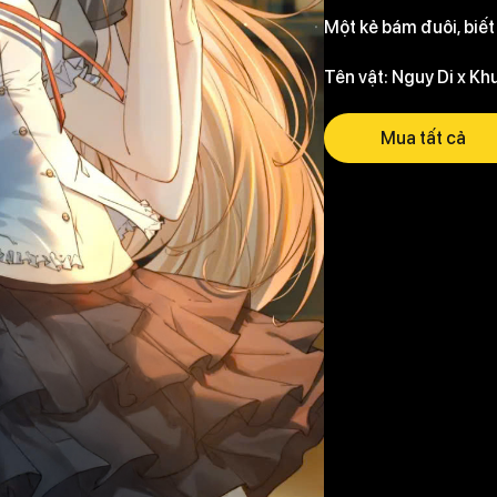
Một kẻ bám đuôi, biết
Tên vật: Nguy Di x K
Mua tất cả