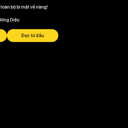
 toàn bộ bí mật về nàng!
hương Diệu
Đọc từ đầu