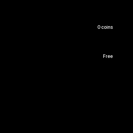
0 coins
Free
Free
Free