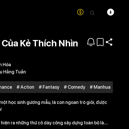
i Của Kẻ Thích Nhìn
n Hóa
u Hằng Tuần
mance
# Action
# Fantasy
# Comedy
# Manhua
một học sinh gương mẫu, là con ngoan trò giỏi, được
!
 hiện ra những thứ cô dày công xây dựng toàn bộ là….