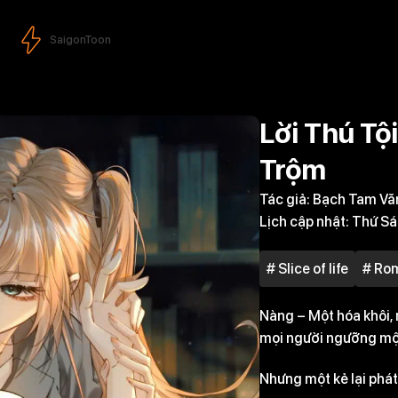
SaigonToon
Lời Thú Tộ
Trộm
Tác giả:
Bạch Tam Vă
Lịch cập nhật:
Thứ Sá
# Slice of life
# Ro
Nàng – Một hóa khôi, 
mọi người ngưỡng mộ
Nhưng một kẻ lại phát