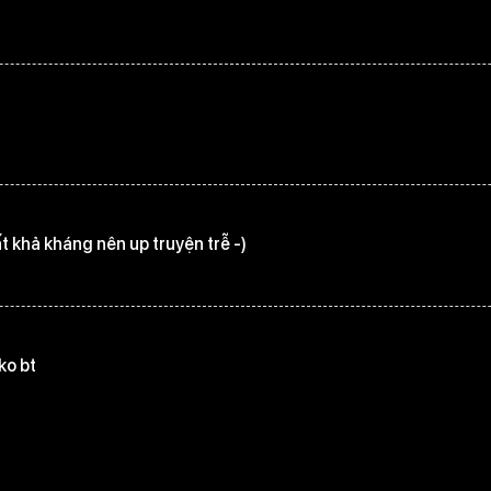
t khả kháng nên up truyện trễ -)
ko bt