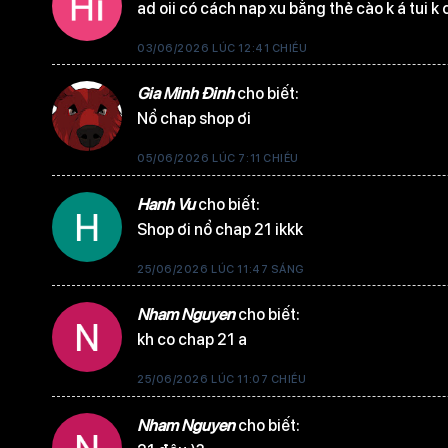
ad oii có cách nap xu bằng thẻ cào k á tui k 
03/06/2026 LÚC 12:41 CHIỀU
Tập 13
Gia Minh Đinh
cho biết:
Nổ chap shop ơi
05/06/2026 LÚC 7:11 CHIỀU
Tập 12
Hanh Vu
cho biết:
Shop ơi nổ chap 21 ikkk
Tập 11
25/06/2026 LÚC 11:47 SÁNG
Nham Nguyen
cho biết:
kh co chap 21 a
Tập 10
25/06/2026 LÚC 11:07 CHIỀU
Nham Nguyen
cho biết: