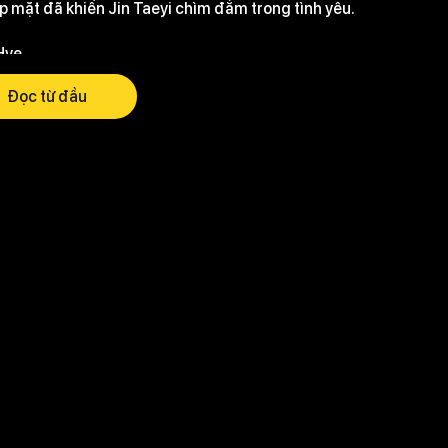
ặp mặt đã khiến Jin Taeyi chìm đắm trong tình yêu.
Hye
Đọc từ đầu