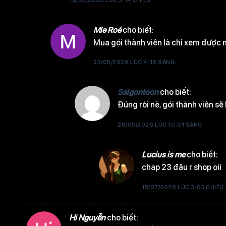
Mie Roé
cho biết:
Tập 17
Mua gói thành viên là chỉ xem được n
23/05/2026 LÚC 4:16 SÁNG
Saigontoon
cho biết:
Tập 16
Đúng ròi nè, gói thành viên s
28/05/2026 LÚC 10:01 SÁNG
Tập 15
Lucius is me
cho biết:
chap 23 đâu r shop oii
15/07/2026 LÚC 3:03 CHIỀU
Tập 14
Hi Nguyễn
cho biết: