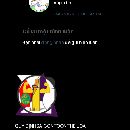
nạp á bn
Tập 5
25/07/2026 LÚC 10:34 SÁNG
Để lại một bình luận
Tập 4
Bạn phải
đăng nhập
để gửi bình luận.
Tập 3
Tập 2
Tập 1
QUY ĐỊNH
SAIGONTOON
THỂ LOẠI