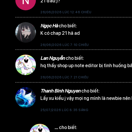
21 đâu:)?
Tập 9
26/06/2026 LÚC 12:46 CHIỀU
Ngọc Hà
cho biết:
K có chap 21 hả ad
Tập 8
26/06/2026 LÚC 7:10 CHIỀU
Lan Nguyễn
cho biết:
hq thấy shop up note editor bị tình huống bấ
Tập 7
26/06/2026 LÚC 7:21 CHIỀU
Thanh Binh Nguyen
cho biết:
Lấy xu kiểu j vậy mọi ng mình là newbie nên 
Tập 6
25/07/2026 LÚC 8:35 SÁNG
...
cho biết: