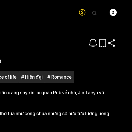
8
ce of life
# Hiện đại
# Romance
hân đang say xỉn lại quán Pub về nhà, Jin Taeyu vô
 thơ tựa như công chúa nhưng sở hữu tửu lưởng uống