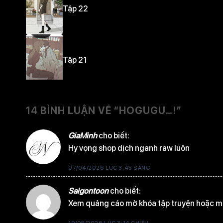
Tập 22
Tập 21
14 BÌNH LUẬN VỀ “
HOGUGU…!
”
Tập 20
GiaMinh
cho biết:
Hy vọng shop dịch nganh raw luôn
Tập 19
07/04/2026 LÚC 3:43 SÁNG
Saigontoon
cho biết:
Xem quảng cáo mở khóa tập truyện hoặc mu
Tập 18
19/05/2026 LÚC 3:14 CHIỀU