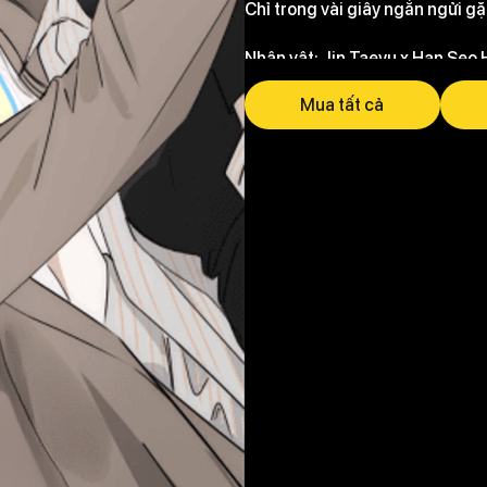
Chỉ trong vài giây ngắn ngửi g
Nhân vật: Jin Taeyu x Han Seo 
Mua tất cả