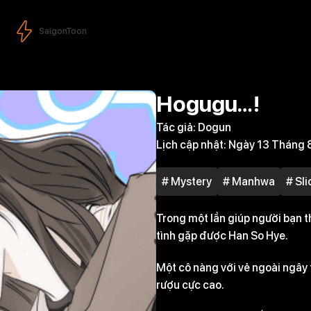
SaigonToon
Hogugu…!
Tác giả:
Dogun
Lịch cập nhật:
Ngày 13 Tháng 
# Mystery
# Manhwa
# Sli
Trong một lần giúp người bạn t
tình gặp được Han So Hye.
Một cô nàng với vẻ ngoài ngây
rượu cực cao.